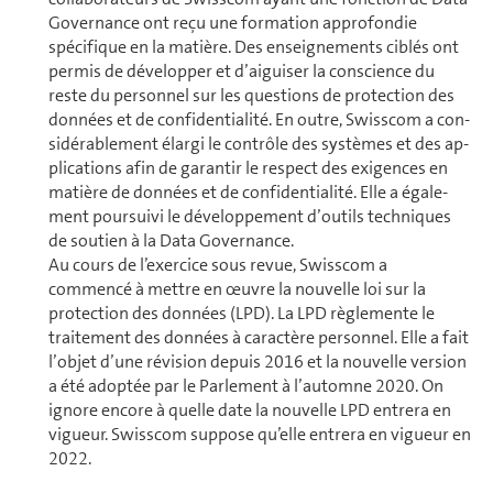
Governance ont reçu une formation approfondie
spécifique en la matière. Des enseignements ciblés ont
permis de développer et d’aiguiser la conscience du
reste du personnel sur les questions de protection des
don­nées et de confidentialité. En outre, Swisscom a con­
si­dé­ra­ble­ment élargi le contrôle des systèmes et des ap­
pli­ca­tions afin de garantir le respect des exigences en
matière de don­nées et de confidentialité. Elle a éga­le­
ment poursuivi le dé­ve­lop­pe­ment d’outils techniques
de soutien à la Data Governance.
Au cours de l’exercice sous revue, Swisscom a
commencé à mettre en œuvre la nouvelle loi sur la
protection des don­nées (LPD). La LPD règlemente le
traitement des don­nées à caractère personnel. Elle a fait
l’objet d’une révision depuis 2016 et la nouvelle version
a été adoptée par le Par­le­ment à l’automne 2020. On
ignore encore à quelle date la nouvelle LPD entrera en
vigueur. Swisscom suppose qu’elle entrera en vigueur en
2022.
Afin de garantir l’éthique des don­nées, un conseil