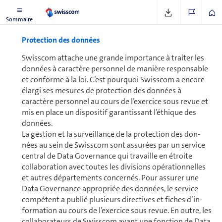
Sommaire
Protection des don­nées
Swisscom attache une grande importance à traiter les
don­nées à caractère personnel de manière res­pon­sable
et conforme à la loi. C’est pourquoi Swisscom a encore
élargi ses mesures de protection des don­nées à
caractère personnel au cours de l’exercice sous revue et
mis en place un dispositif garantissant l’éthique des
don­nées.
La gestion et la surveillance de la protection des don­
nées au sein de Swisscom sont assurées par un service
central de Data Governance qui travaille en étroite
collaboration avec toutes les di­vi­sions opé­ra­tion­nelles
et autres départements concernés. Pour assurer une
Data Governance appropriée des don­nées, le service
compétent a publié plusieurs directives et fiches d’in­
for­ma­tion au cours de l’exercice sous revue. En outre, les
col­la­bo­ra­teurs de Swisscom ayant une fonction de Data