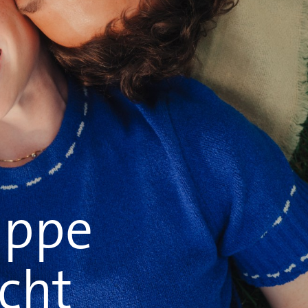
uppe
cht