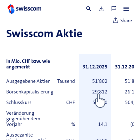
Kapitalmarkt
Share
Swisscom Aktie
In Mio. CHF bzw. wie
angemerkt
31.12.2025
31.12.2024
Ausgegebene Aktien
Tausend
51’802
51’802
Börsenkapitalisierung
29’812
26’134
Schlusskurs
CHF
575,50
504,50
Veränderung
gegenüber dem
Vorjahr
%
14,1
(0,3)
Ausbezahlte