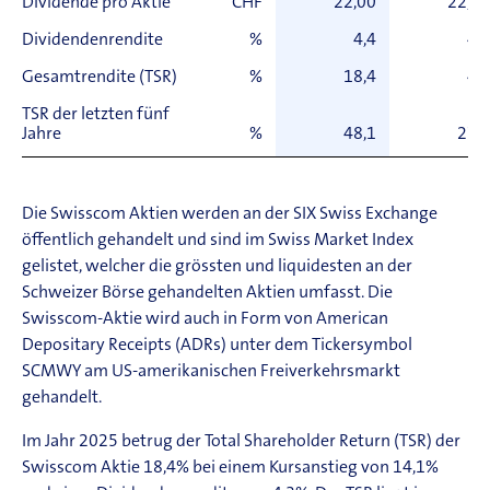
Dividende pro Aktie
CHF
22,00
22,00
Dividendenrendite
%
4,4
4,3
Gesamtrendite (TSR)
%
18,4
4,1
TSR der letzten fünf
Jahre
%
48,1
27,3
Die Swisscom Aktien werden an der SIX Swiss Exchange
öffentlich gehandelt und sind im Swiss Market Index
gelistet, welcher die grössten und liquidesten an der
Schweizer Börse gehandelten Aktien umfasst. Die
Swisscom-Aktie wird auch in Form von American
Depositary Receipts (ADRs) unter dem Tickersymbol
SCMWY am US-amerikanischen Freiverkehrsmarkt
gehandelt.
Im Jahr 2025 betrug der Total Shareholder Return (TSR) der
Swisscom Aktie
18,4% bei einem Kursanstieg von 14,1%